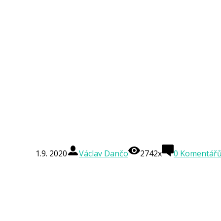
1.9. 2020
Václav Dančo
2742x
0
Komentář