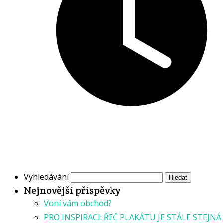
Vyhledávání
Nejnovější příspěvky
Voní vám obchod?
PRO INSPIRACI: ŘEČ PLAKÁTU JE STÁLE STEJNÁ